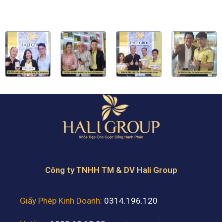
Công ty TNHH TM & DV Hali Group
Giấy Phép Kinh Doanh:
0314.196.120