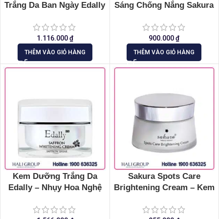
Trắng Da Ban Ngày Edally
Sáng Chống Nắng Sakura
Ex
CC Cream Flawless
Control Base
1.116.000
₫
900.000
₫
THÊM VÀO GIỎ HÀNG
THÊM VÀO GIỎ HÀNG
Kem Dưỡng Trắng Da
Sakura Spots Care
Edally – Nhụy Hoa Nghệ
Brightening Cream – Kem
Tây
Dưỡng Sáng – Giảm Sạm
Nám