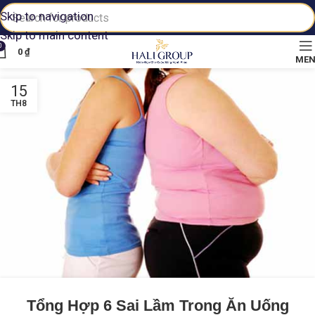
Skip to navigation
Skip to main content
0
0
₫
ME
15
TH8
Tổng Hợp 6 Sai Lầm Trong Ăn Uống