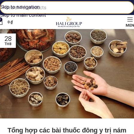
Skip to navigation
Skip to main content
0
0
₫
ME
28
TH8
Tổng hợp các bài thuốc đông y trị nám