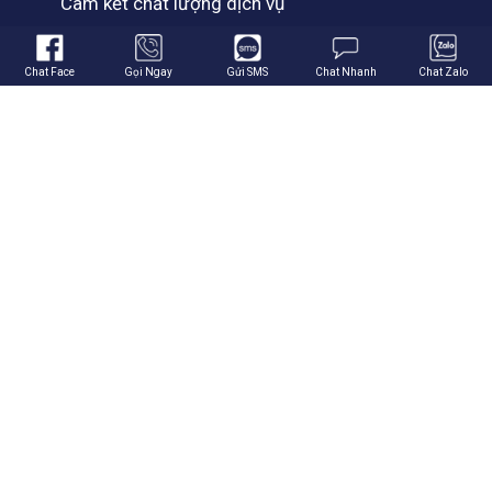
Cam kết chất lượng dịch vụ
Giới thiệu về Hali Group
Chat Face
Gọi Ngay
Gửi SMS
Chat Nhanh
Chat Zalo
Thương hiệu đối tác của Hali Group
THEO DÕI CHÚNG TÔI