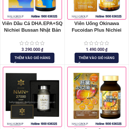
Viên Dầu Cá DHA.EPA+SQ
Viên Uống Okinawa
Nichiei Bussan Nhật Bản
Fucoidan Plus Nichiei
(Hộp 330 Viên)
Bussan Nichiei Asia Nhật
Bản (Hộp 60 Viên)
3.290.000
₫
1.490.000
₫
THÊM VÀO GIỎ HÀNG
THÊM VÀO GIỎ HÀNG