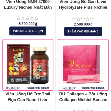
Viên Uống NMN 27000
Viên Uống Bổ Gan Liver
Luxury Nichiei Nhật Bản
Hydrolyzate Plus Nichiei
Bussan Nhật Bản (Hộp 180
Viên)
8.390.000
₫
2.500.000
₫
VUI LÒNG LỰA CHỌN
THÊM VÀO GIỎ HÀNG
Viên Uống Hỗ Trợ Thải
BH Collagen – Bột Uống
Độc Gan Nano Liver
Collagen Nichiei Bussan
Hydrolyzate Ex Nichiei
Beautiful Habit Rich