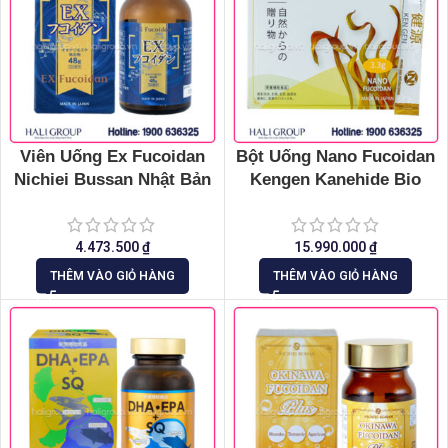
Viên Uống Ex Fucoidan
Bột Uống Nano Fucoidan
Nichiei Bussan Nhật Bản
Kengen Kanehide Bio
(Hộp 150 Viên)
Nichiei Bussan Nhật Bản
4.473.500
₫
15.990.000
₫
THÊM VÀO GIỎ HÀNG
THÊM VÀO GIỎ HÀNG