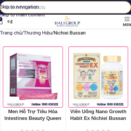
Skip to navigation
Skip to main content
0
0
₫
ME
Trang chủ
Thương Hiệu
Nichiei Bussan
Men Hỗ Trợ Tiêu Hóa
Viên Uống Nano Growth
Intestines Beauty Queen
Habit Ex Nichiei Bussan
Nichiei Bussan Nhật Bản
Nhật Bản Hỗ Trợ Tăng