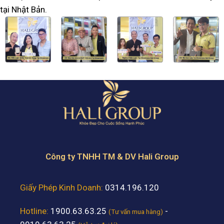
tại Nhật Bản.
Công ty TNHH TM & DV Hali Group
Giấy Phép Kinh Doanh:
0314.196.120
Hotline:
1900.63.63.25
-
(Tư vấn mua hàng)