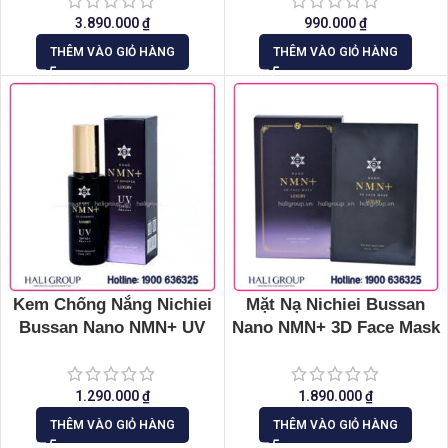
Asia Nhật Bản (Hộp 330
Viên)
3.890.000
₫
990.000
₫
THÊM VÀO GIỎ HÀNG
THÊM VÀO GIỎ HÀNG
Kem Chống Nắng Nichiei
Mặt Nạ Nichiei Bussan
Bussan Nano NMN+ UV
Nano NMN+ 3D Face Mask
Essence (SPF 50+ &
Luxury
PA++++)
1.290.000
₫
1.890.000
₫
THÊM VÀO GIỎ HÀNG
THÊM VÀO GIỎ HÀNG