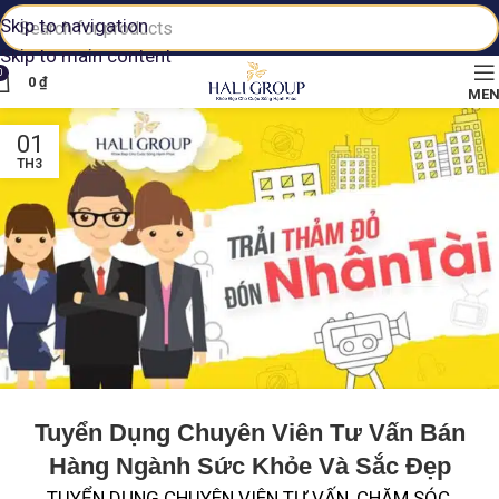
Skip to navigation
Skip to main content
0
0
₫
ME
01
TH3
Tuyển Dụng Chuyên Viên Tư Vấn Bán
Hàng Ngành Sức Khỏe Và Sắc Đẹp
TUYỂN DỤNG CHUYÊN VIÊN TƯ VẤN, CHĂM SÓC,