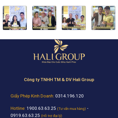
Công ty TNHH TM & DV Hali Group
Giấy Phép Kinh Doanh:
0314.196.120
Hotline:
1900.63.63.25
-
(Tư vấn mua hàng)
0919.63.63.25
(Hỗ trợ đại lý)