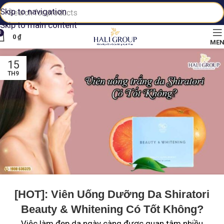
Skip to navigation
Skip to main content
0
0
₫
ME
15
TH9
[HOT]: Viên Uống Dưỡng Da Shiratori
Beauty & Whitening Có Tốt Không?
Việc làm đẹp da ngày càng được quan tâm nhiều