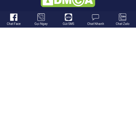
Chat Face
Gọi Ngay
Gửi SMS
Chat Nhanh
Chat Zalo
THEO DÕI CHÚNG TÔI
VỊ TRÍ SHOWROOM